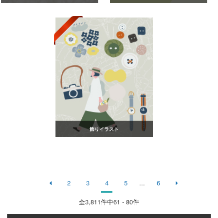
飾りイラスト
2
3
4
5
...
6
全
3,811
件中61 - 80件