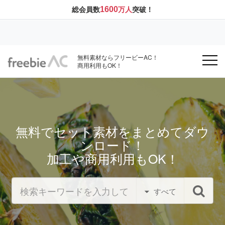
1600
総会員数
万人
突破！
無料素材ならフリービーAC！
商用利用もOK！
無料でセット素材をまとめてダウ
ンロード！
加工や商用利用もOK！
すべて