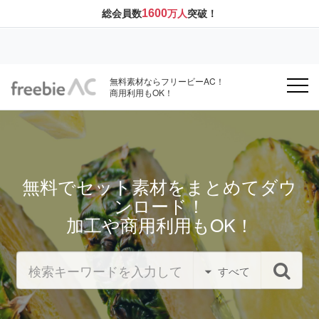
1600
総会員数
万人
突破！
無料素材ならフリービーAC！
商用利用もOK！
無料でセット素材をまとめてダウ
ンロード！
加工や商用利用もOK！
すべて