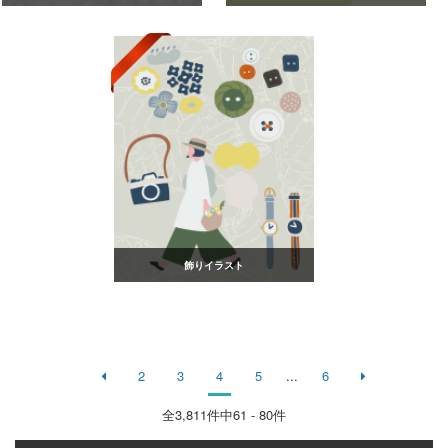
飾りイラスト
2
3
4
5
...
6
全
3,811
件中61 - 80件