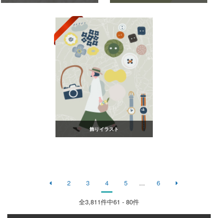
飾りイラスト
2
3
4
5
...
6
全
3,811
件中61 - 80件