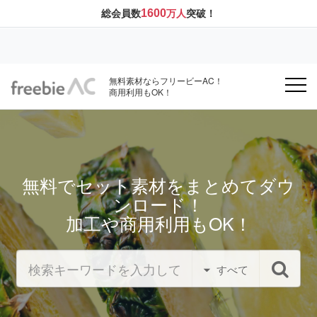
1600
総会員数
万人
突破！
無料素材ならフリービーAC！
商用利用もOK！
無料でセット素材をまとめてダウ
ンロード！
加工や商用利用もOK！
すべて