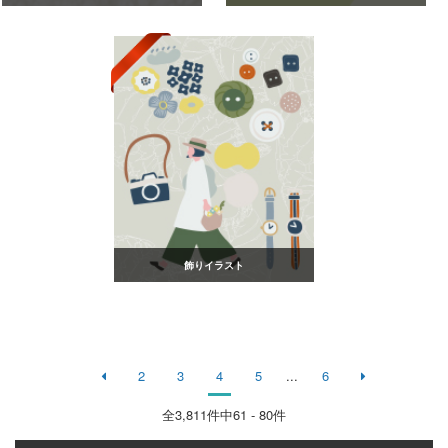
飾りイラスト
2
3
4
5
...
6
全
3,811
件中61 - 80件