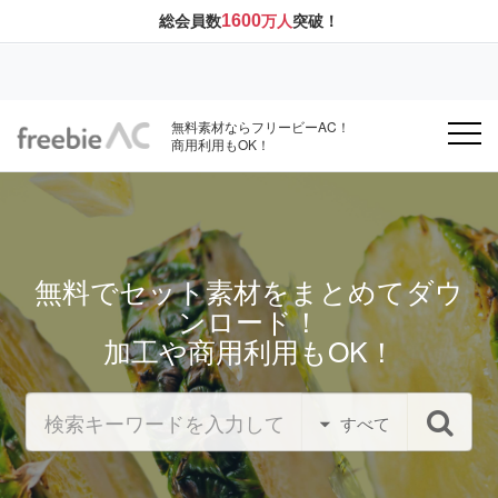
1600
総会員数
万人
突破！
無料素材ならフリービーAC！
商用利用もOK！
無料でセット素材をまとめてダウ
ンロード！
加工や商用利用もOK！
すべて