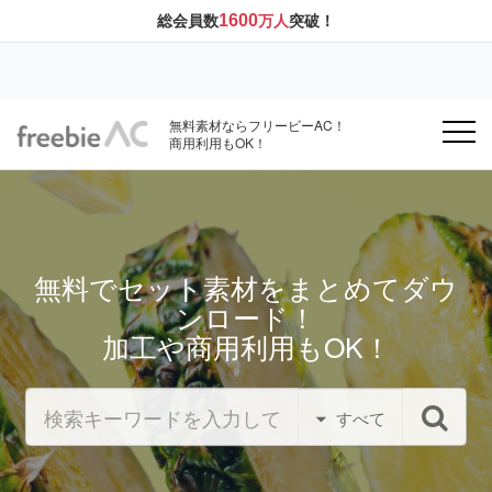
1600
総会員数
万人
突破！
無料素材ならフリービーAC！
商用利用もOK！
無料でセット素材をまとめてダウ
ンロード！
加工や商用利用もOK！
すべて