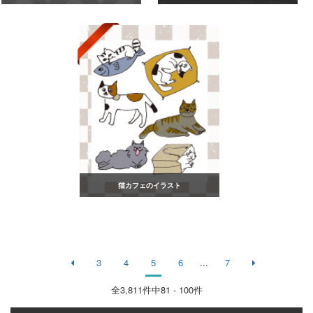
猫カフェのイラスト
3
4
5
6
...
7
全
3,811
件中81 - 100件