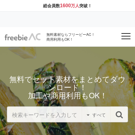
1600
総会員数
万人
突破！
無料素材ならフリービーAC！
商用利用もOK！
無料でセット素材をまとめてダウ
ンロード！
加工や商用利用もOK！
すべて