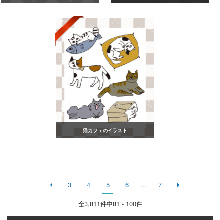
猫カフェのイラスト
3
4
5
6
...
7
全
3,811
件中81 - 100件