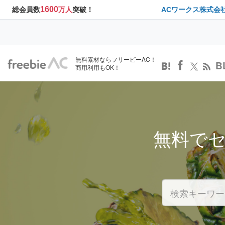
1600
総会員数
万人
突破！
ACワークス株式会
無料素材ならフリービーAC！
B
商用利用もOK！
無料で