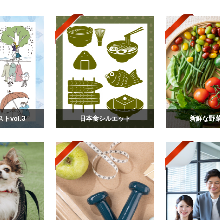
トvol.3
日本食シルエット
新鮮な野