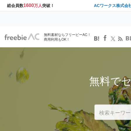
1600
総会員数
万人
突破！
ACワークス株式会
無料素材ならフリービーAC！
B
商用利用もOK！
無料で