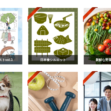
トvol.3
日本食シルエット
新鮮な野