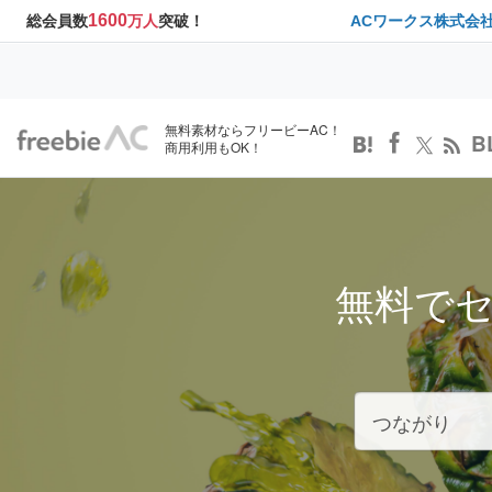
1600
総会員数
万人
突破！
ACワークス株式会
無料素材ならフリービーAC！
B
商用利用もOK！
無料で