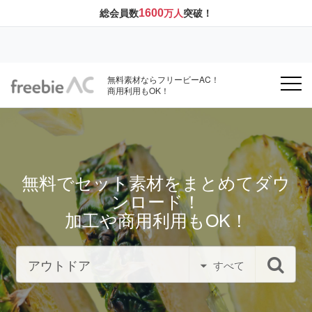
1600
総会員数
万人
突破！
無料素材ならフリービーAC！
商用利用もOK！
無料でセット素材をまとめてダウ
ンロード！
加工や商用利用もOK！
すべて