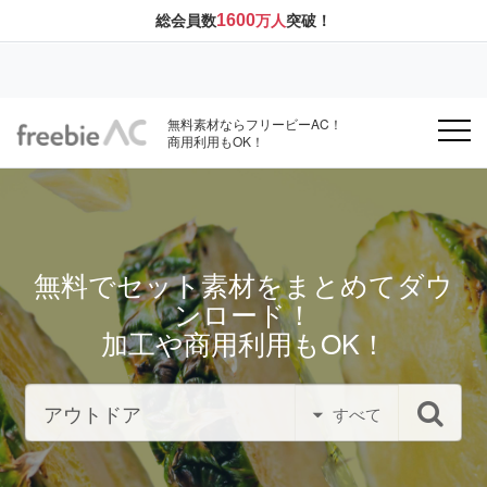
1600
総会員数
万人
突破！
無料素材ならフリービーAC！
商用利用もOK！
無料でセット素材をまとめてダウ
ンロード！
加工や商用利用もOK！
すべて