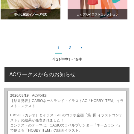
幸せな家族イメージ写真
カップルイラストコレクション
1
2
全
21
件中1 - 15件
ACワークスからのお知らせ