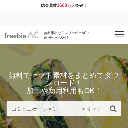
1600
総会員数
万人
突破！
無料素材ならフリービーAC！
商用利用もOK！
無料でセット素材をまとめてダウ
ンロード！
加工や商用利用もOK！
すべて