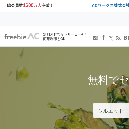
1600
総会員数
万人
突破！
ACワークス株式会
無料素材ならフリービーAC！
B
商用利用もOK！
無料で