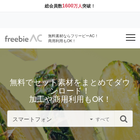
1600
総会員数
万人
突破！
無料素材ならフリービーAC！
商用利用もOK！
無料でセット素材をまとめてダウ
ンロード！
加工や商用利用もOK！
すべて