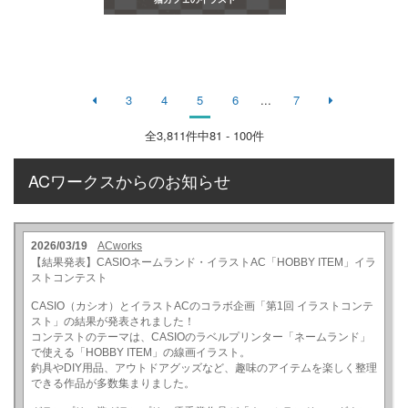
3
4
5
6
...
7
全
3,811
件中81 - 100件
ACワークスからのお知らせ