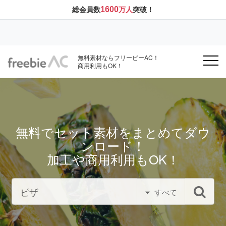
1600
総会員数
万人
突破！
無料素材ならフリービーAC！
商用利用もOK！
無料でセット素材をまとめてダウ
ンロード！
加工や商用利用もOK！
すべて