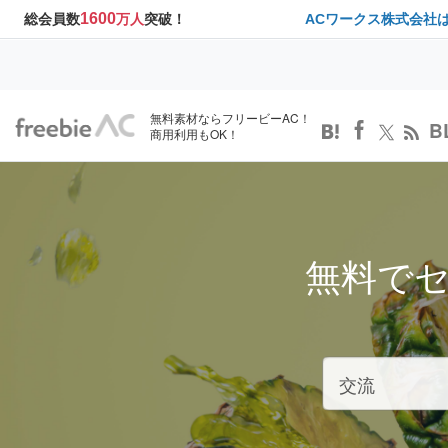
1600
総会員数
万人
突破！
ACワークス株式会社
無料素材ならフリービーAC！
B
商用利用もOK！
無料で