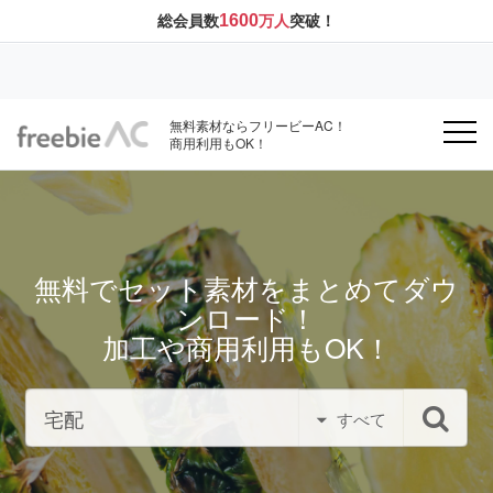
1600
総会員数
万人
突破！
無料素材ならフリービーAC！
商用利用もOK！
無料でセット素材をまとめてダウ
ンロード！
加工や商用利用もOK！
すべて