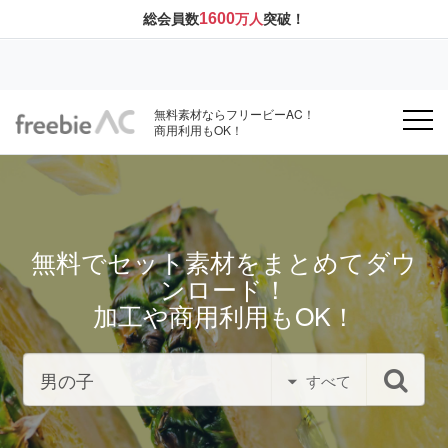
1600
総会員数
万人
突破！
無料素材ならフリービーAC！
商用利用もOK！
無料でセット素材をまとめてダウ
ンロード！
加工や商用利用もOK！
すべて