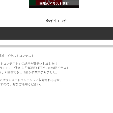
国旗のイラスト素材
全
2
件中1 - 2件