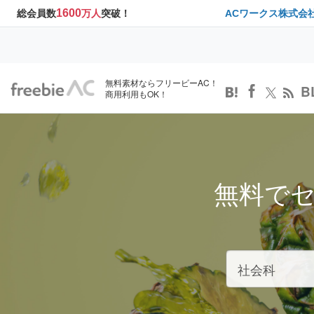
1600
総会員数
万人
突破！
ACワークス株式会
無料素材ならフリービーAC！
B
商用利用もOK！
無料で