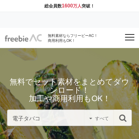
1600
総会員数
万人
突破！
無料素材ならフリービーAC！
商用利用もOK！
無料でセット素材をまとめてダウ
ンロード！
加工や商用利用もOK！
すべて