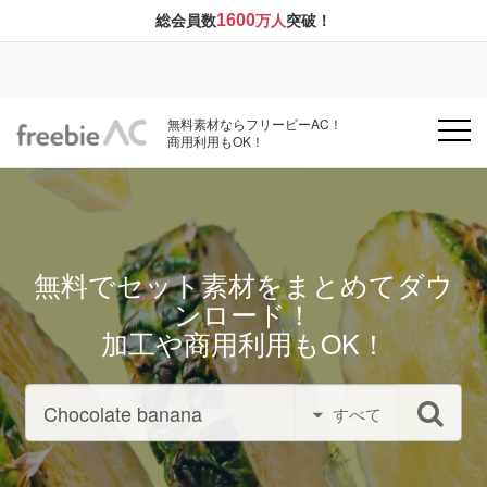
1600
総会員数
万人
突破！
無料素材ならフリービーAC！
商用利用もOK！
無料でセット素材をまとめてダウ
ンロード！
加工や商用利用もOK！
すべて