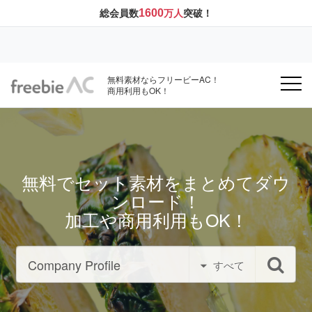
1600
総会員数
万人
突破！
無料素材ならフリービーAC！
商用利用もOK！
無料でセット素材をまとめてダウ
ンロード！
加工や商用利用もOK！
すべて