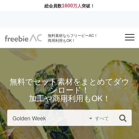
1600
総会員数
万人
突破！
無料素材ならフリービーAC！
商用利用もOK！
無料でセット素材をまとめてダウ
ンロード！
加工や商用利用もOK！
すべて