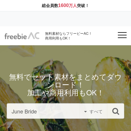
1600
総会員数
万人
突破！
無料素材ならフリービーAC！
商用利用もOK！
無料でセット素材をまとめてダウ
ンロード！
加工や商用利用もOK！
すべて