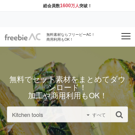
1600
総会員数
万人
突破！
無料素材ならフリービーAC！
商用利用もOK！
無料でセット素材をまとめてダウ
ンロード！
加工や商用利用もOK！
すべて