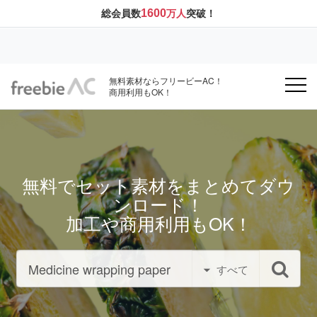
1600
総会員数
万人
突破！
無料素材ならフリービーAC！
商用利用もOK！
無料でセット素材をまとめてダウ
ンロード！
加工や商用利用もOK！
すべて