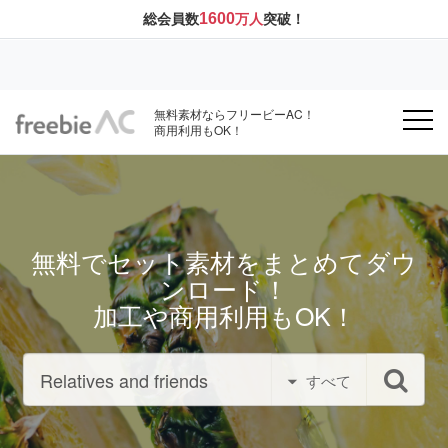
1600
総会員数
万人
突破！
無料素材ならフリービーAC！
商用利用もOK！
無料でセット素材をまとめてダウ
ンロード！
加工や商用利用もOK！
すべて