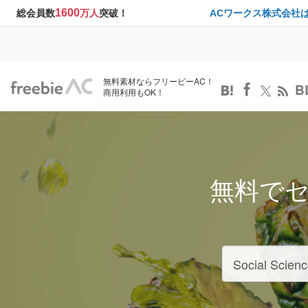
1600
総会員数
万人
突破！
ACワークス株式会社
無料素材ならフリービーAC！
B
商用利用もOK！
無料で