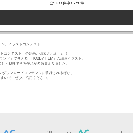
全
3,811
件中1 - 20件