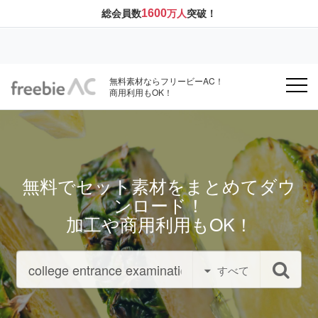
1600
総会員数
万人
突破！
無料素材ならフリービーAC！
商用利用もOK！
無料でセット素材をまとめてダウ
ンロード！
加工や商用利用もOK！
すべて