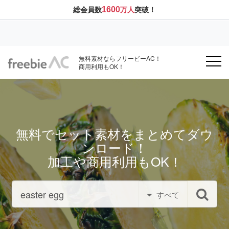
1600
総会員数
万人
突破！
無料素材ならフリービーAC！
商用利用もOK！
無料でセット素材をまとめてダウ
ンロード！
加工や商用利用もOK！
すべて