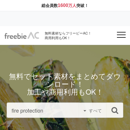
1600
総会員数
万人
突破！
無料素材ならフリービーAC！
商用利用もOK！
無料でセット素材をまとめてダウ
ンロード！
加工や商用利用もOK！
すべて