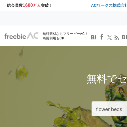
1600
総会員数
万人
突破！
ACワークス株式会
無料素材ならフリービーAC！
B
商用利用もOK！
無料で