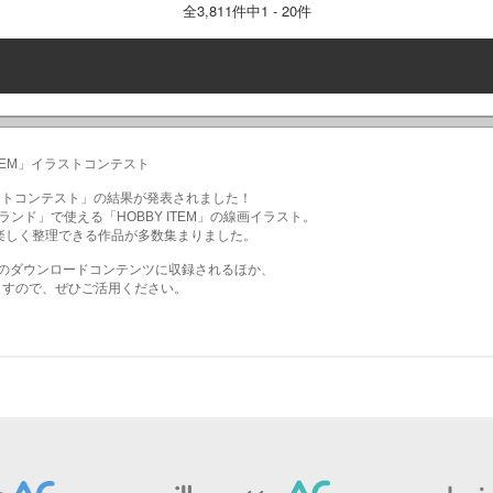
全
3,811
件中1 - 20件