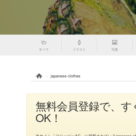
すべて
イラスト
写真
japanese clothes
無料会員登録で、すぐ
OK！
当サイト「フリービーAC」に掲載されているjapanese clothesの