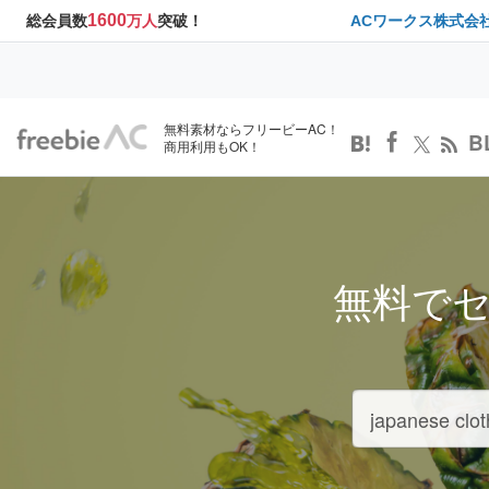
1600
総会員数
万人
突破！
ACワークス株式会
無料素材ならフリービーAC！
B
商用利用もOK！
無料で