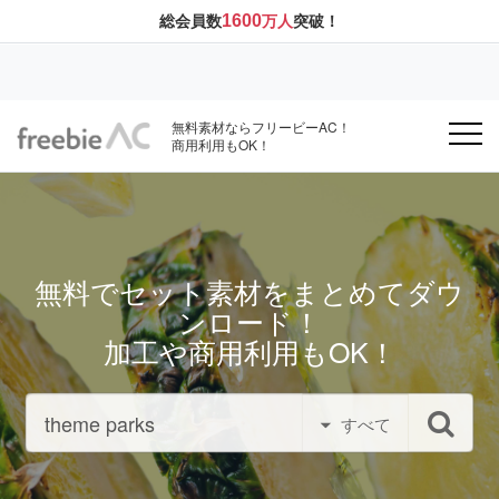
1600
総会員数
万人
突破！
無料素材ならフリービーAC！
商用利用もOK！
無料でセット素材をまとめてダウ
ンロード！
加工や商用利用もOK！
すべて