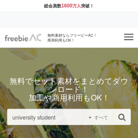
1600
総会員数
万人
突破！
無料素材ならフリービーAC！
商用利用もOK！
無料でセット素材をまとめてダウ
ンロード！
加工や商用利用もOK！
すべて