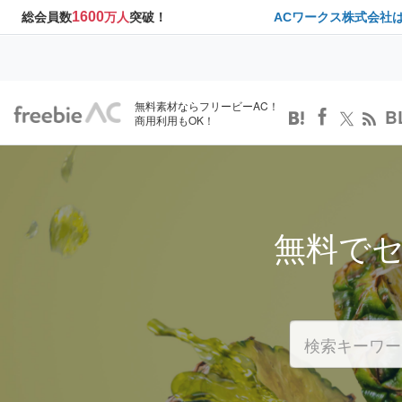
1600
総会員数
万人
突破！
ACワークス株式会社
無料素材ならフリービーAC！
B
商用利用もOK！
無料で