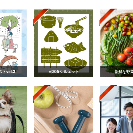
トvol.3
日本食シルエット
新鮮な野