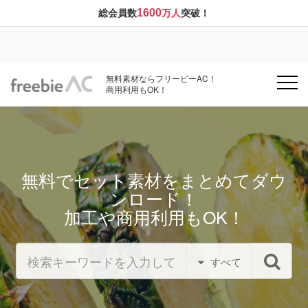
1600
総会員数
万人
突破！
無料素材ならフリービーAC！
商用利用もOK！
無料でセット素材をまとめてダウ
ンロード！
加工や商用利用もOK！
すべて