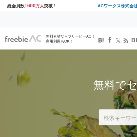
1600
総会員数
万人
突破！
ACワークス株式会
無料素材ならフリービーAC！
B
商用利用もOK！
無料で