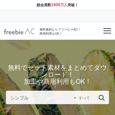
1600
総会員数
万人
突破！
無料素材ならフリービーAC！
商用利用もOK！
無料でセット素材をまとめてダウ
ンロード！
加工や商用利用もOK！
すべて