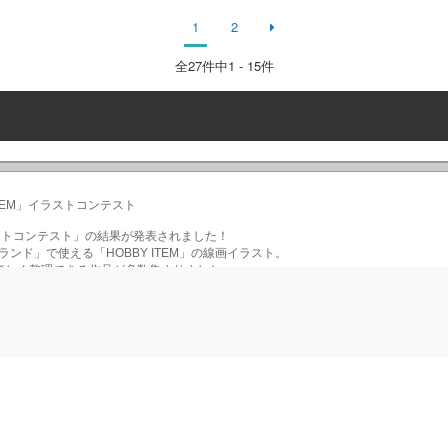
1
2
全
27
件中1 - 15件