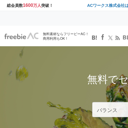
1600
総会員数
万人
突破！
ACワークス株式会社
無料素材ならフリービーAC！
B
商用利用もOK！
無料で