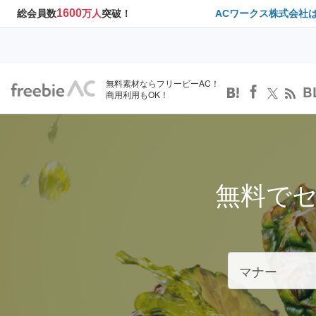
1600
総会員数
万人
突破！
ACワークス株式会社
無料素材ならフリービーAC！
B
商用利用もOK！
無料で