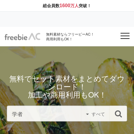
1600
総会員数
万人
突破！
無料素材ならフリービーAC！
商用利用もOK！
無料でセット素材をまとめてダウ
ンロード！
加工や商用利用もOK！
すべて