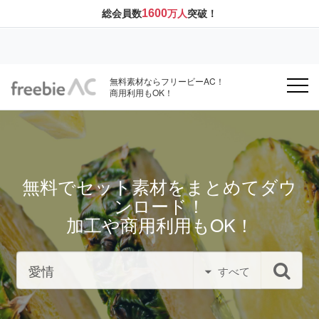
1600
総会員数
万人
突破！
無料素材ならフリービーAC！
商用利用もOK！
無料でセット素材をまとめてダウ
ンロード！
加工や商用利用もOK！
すべて