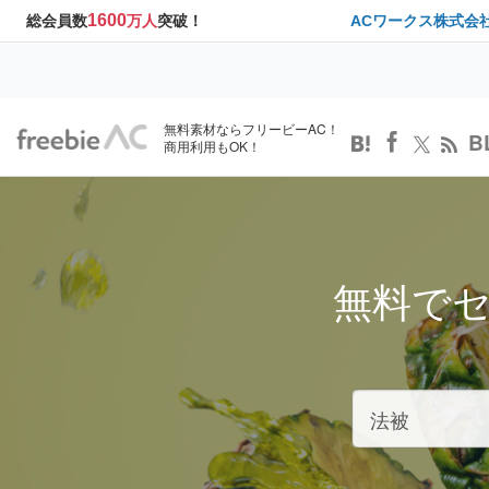
1600
総会員数
万人
突破！
ACワークス株式会
無料素材ならフリービーAC！
B
商用利用もOK！
無料で