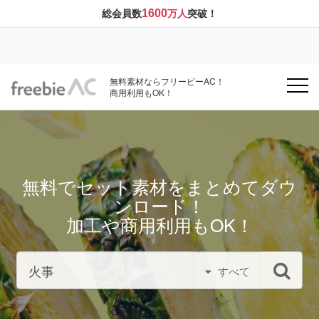
1600
総会員数
万人
突破！
無料素材ならフリービーAC！
商用利用もOK！
無料でセット素材をまとめてダウ
ンロード！
加工や商用利用もOK！
すべて