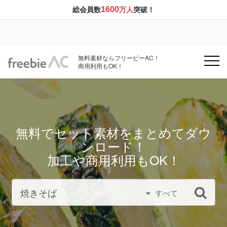
1600
総会員数
万人
突破！
無料素材ならフリービーAC！
商用利用もOK！
無料でセット素材をまとめてダウ
ンロード！
加工や商用利用もOK！
すべて