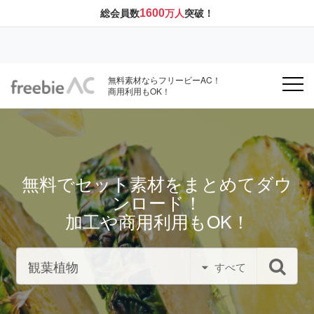
1600
総会員数
万人
突破！
無料素材ならフリービーAC！
商用利用もOK！
無料でセット素材をまとめてダウ
ンロード！
加工や商用利用もOK！
すべて