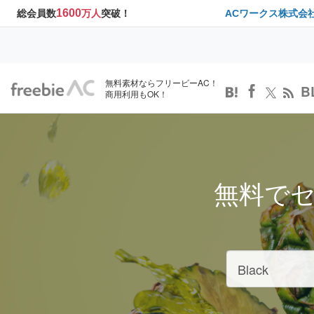
1600
総会員数
万人
突破！
ACワークス株式会
無料素材ならフリービーAC！
B
商用利用もOK！
無料で