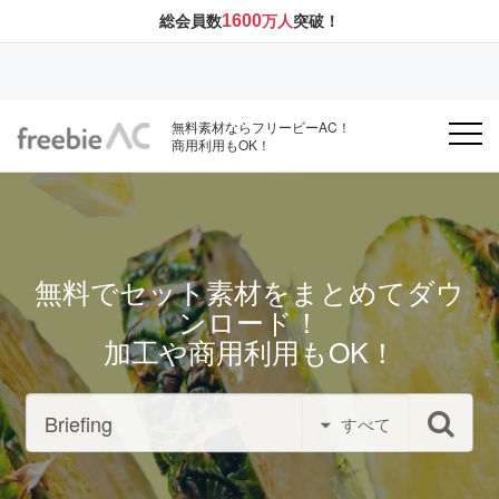
1600
総会員数
万人
突破！
無料素材ならフリービーAC！
商用利用もOK！
無料でセット素材をまとめてダウ
ンロード！
加工や商用利用もOK！
すべて