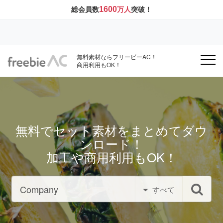
1600
総会員数
万人
突破！
無料素材ならフリービーAC！
商用利用もOK！
無料でセット素材をまとめてダウ
ンロード！
加工や商用利用もOK！
すべて